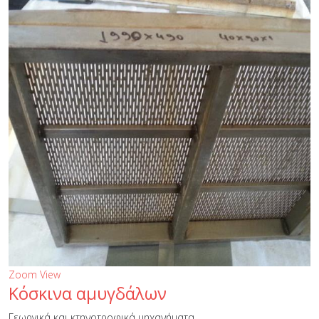
Zoom
View
Κόσκινα αμυγδάλων
Γεωργικά και κτηνοτροφικά μηχανήματα