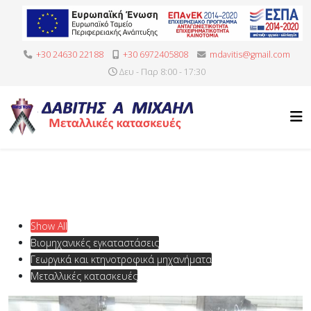
+30 24630 22188
+30 6972405808
mdavitis@gmail.com
Δευ - Παρ 8:00 - 17:30
Show All
Βιομηχανικές εγκαταστάσεις
Γεωργικά και κτηνοτροφικά μηχανήματα
Μεταλλικές κατασκευές