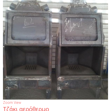
Zoom
View
Τζάκι αερόθερμο