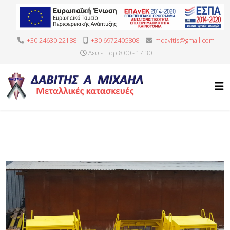
+30 24630 22188
+30 6972405808
mdavitis@gmail.com
Δευ - Παρ 8:00 - 17:30